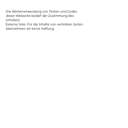
Die Weiterverwendung von Texten und Codes
dieser Webseite bedarf der Zustimmung des
Urhebers.
Externe links: Für die Inhalte von verlinkten Seiten
übernehmen wir keine Haftung.
Photos: Alle Bilder bis auf die unten angeführten
Ausnahmen wurden von Franziska Hensen oder
deren Gästen aufgenommen. Die
Weiterverwendung der Bilder bedarf unserer
ausdrücklichen Zustimmung bzw bei externen
Bildquellen der Zustimmung des Urhebers, und ist
nur im Zusammenhang für Werbung für die
Snowboardbegleiterin gestattet.
+43 699 10 00 22 46
AGB
info@snowboardguiding-austria.com
Brucker Bundsstrasse 47
5700 Zell am See
IMPRESSUM