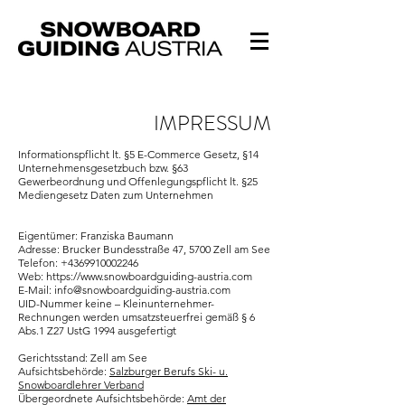
IMPRESSUM
Informationspflicht lt. §5 E-Commerce Gesetz, §14
Unternehmensgesetzbuch bzw. §63
Gewerbeordnung und Offenlegungspflicht lt. §25
Mediengesetz Daten zum Unternehmen
Eigentümer: Franziska Baumann
Adresse: Brucker Bundesstraße 47, 5700 Zell am See
Telefon:
+4369910002246
Web:
https://www.snowboardguiding-austria.com
E-Mail:
info@snowboardguiding-austria.com
UID-Nummer keine – Kleinunternehmer-
Rechnungen werden umsatzsteuerfrei gemäß § 6
Abs.1 Z27 UstG 1994 ausgefertigt
Gerichtsstand: Zell am See
Aufsichtsbehörde:
Salzburger Berufs Ski- u.
Snowboardlehrer Verband
Übergeordnete Aufsichtsbehörde:
Amt der