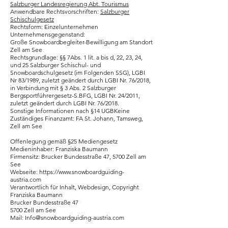
Salzburger Landesregierung Abt. Tourismus
Anwendbare Rechtsvorschriften:
Salzburger
Schischulgesetz
Rechtsform: Einzelunternehmen
Unternehmensgegenstand:
Große Snowboardbegleiter-Bewilligung am Standort
Zell am See
Rechtsgrundlage: §§ 7Abs. 1 lit. a bis d, 22, 23, 24,
und 25 Salzburger Schischul- und
Snowboardschulgesetz (im Folgenden SSG), LGBI
Nr 83/1989, zuletzt geändert durch LGBI Nr. 76/2018,
in Verbindung mit § 3 Abs. 2 Salzburger
Bergsportführergesetz-S.BFG, LGBI Nr. 24/2011,
zuletzt geändert durch LGBI Nr. 76/2018.
Sonstige Informationen nach §14 UGBKeine
Zuständiges Finanzamt: FA St. Johann, Tamsweg,
Zell am See
Offenlegung gemäß §25 Mediengesetz
Medieninhaber: Franziska Baumann
Firmensitz: Brucker Bundesstraße 47, 5700 Zell am
See
Webseite:
https://www.snowboardguiding-
austria.com
Verantwortlich für Inhalt, Webdesign, Copyright
Franziska Baumann
Brucker Bundesstraße 47
5700 Zell am See
Mail: Info@snowboardguiding-austria.com