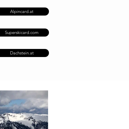
Alpincard.at
Superskicard.com
Dachstein.at