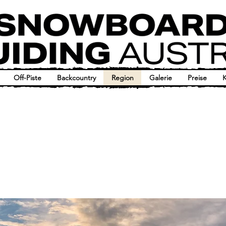
Off-Piste
Backcountry
Region
Galerie
Preise
K