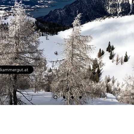
lzkammergut
raubende Region im
zen Österreichs.
zkammergut.at