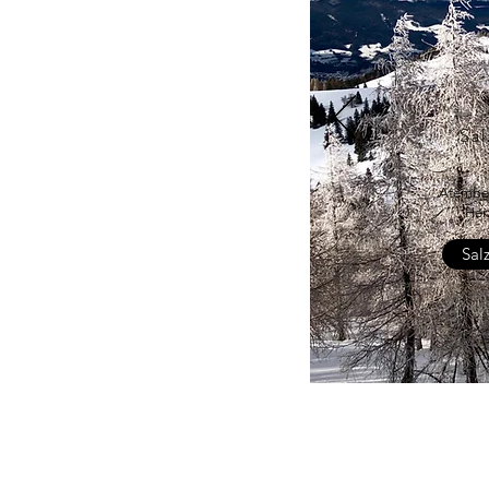
Sa
Atembe
Her
Sal