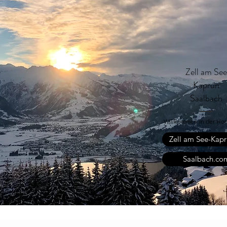
Zell am See
Kaprun
Saalbach
Willkommen in der Ho
Zell am See-Kapr
Saalbach.co