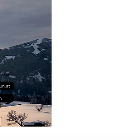
mebase!
un.at
m